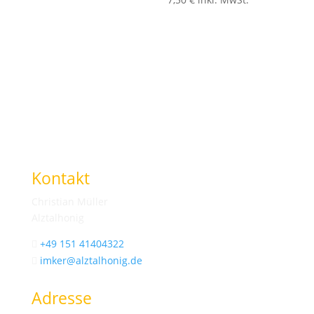
Kontakt
Christian Müller
Alztalhonig
+49 151 41404322

imker@alztalhonig.de

Adresse