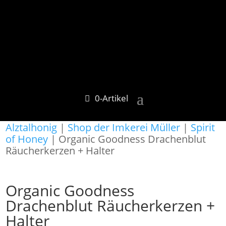
0-Artikel
Alztalhonig
|
Shop der Imkerei Müller
|
Spirit
of Honey
| Organic Goodness Drachenblut
Räucherkerzen + Halter
Organic Goodness
Drachenblut Räucherkerzen +
Halter