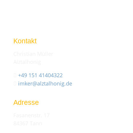
Kontakt
Christian Müller
Alztalhonig
+49 151 41404322

imker@alztalhonig.de

Adresse
Fasanenstr. 17
84367 Tann