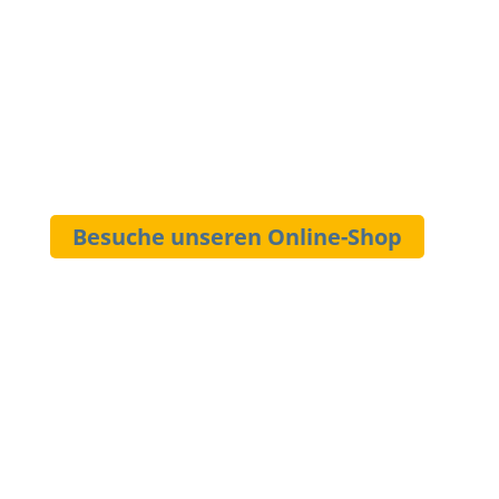
Herstellung von Honigwein, mit dem wir
als MET DRACHE sowohl auf
Mittelaltermärkten als auch bei
internationalen Wettbewerben vertreten
sind.
Besuche unseren Online-Shop