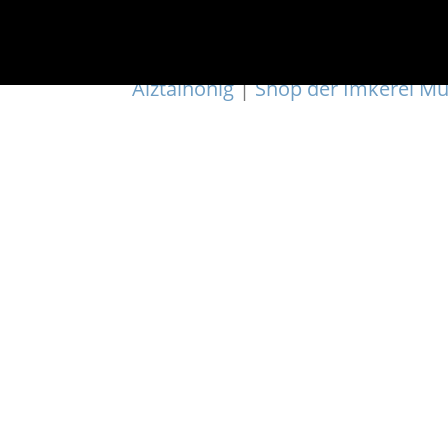
Alztalhonig
|
Shop der Imkerei Mü