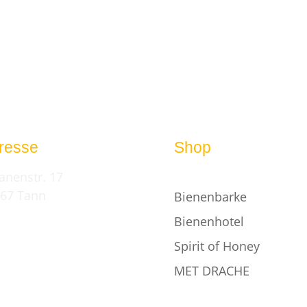
resse
Shop
anenstr. 17
67 Tann
Bienenbarke
Bienenhotel
Spirit of Honey
MET DRACHE