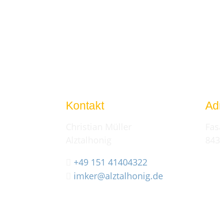
Kontakt
Ad
Christian Müller
Fas
Alztalhonig
843
+49 151 41404322

imker@alztalhonig.de
