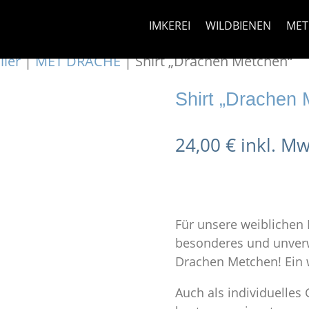
IMKEREI
WILDBIENEN
MET
ller
|
MET DRACHE
| Shirt „Drachen Metchen“
Shirt „Drachen 
24,00
€
inkl. Mw
Für unsere weiblichen
besonderes und unverw
Drachen Metchen! Ein 
Auch als individuelles