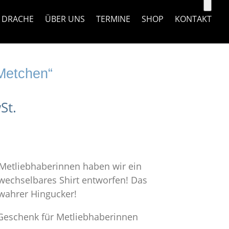
 DRACHE
ÜBER UNS
TERMINE
SHOP
KONTAKT
Metchen“
St.
 Metliebhaberinnen haben wir ein
echselbares Shirt entworfen! Das
wahrer Hingucker!
 Geschenk für Metliebhaberinnen