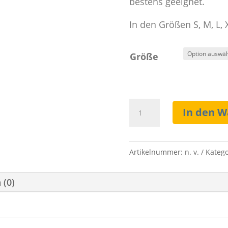
bestens geeignet.
In den Größen S, M, L, X
Größe
Shirt
In den 
"Drachen
Metchen"
Menge
Artikelnummer:
n. v.
Katego
 (0)