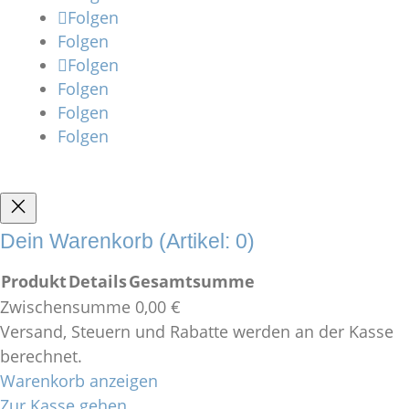
Folgen
Folgen
Folgen
Folgen
Folgen
Folgen
Dein Warenkorb
(Artikel: 0)
Produkt
Details
Gesamtsumme
Zwischensumme
0,00 €
Produkte
Versand, Steuern und Rabatte werden an der Kasse
im
berechnet.
Warenkorb anzeigen
Warenkorb
Zur Kasse gehen