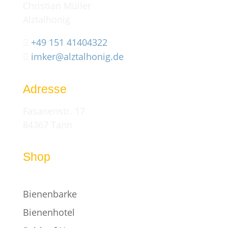
Christian Müller
Alztalhonig
+49 151 41404322

imker@alztalhonig.de

Adresse
Fasanenstr. 17
84367 Tann
Shop
Bienenbarke
Bienenhotel