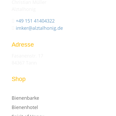
Christian Müller
Alztalhonig
+49 151 41404322

imker@alztalhonig.de

Adresse
Fasanenstr. 17
84367 Tann
Shop
Bienenbarke
Bienenhotel