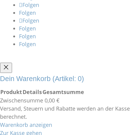
Folgen
Folgen
Folgen
Folgen
Folgen
Folgen
Dein Warenkorb
(Artikel: 0)
Produkt
Details
Gesamtsumme
Zwischensumme
0,00 €
Produkte
Versand, Steuern und Rabatte werden an der Kasse
im
berechnet.
Warenkorb anzeigen
Warenkorb
Zur Kasse gehen