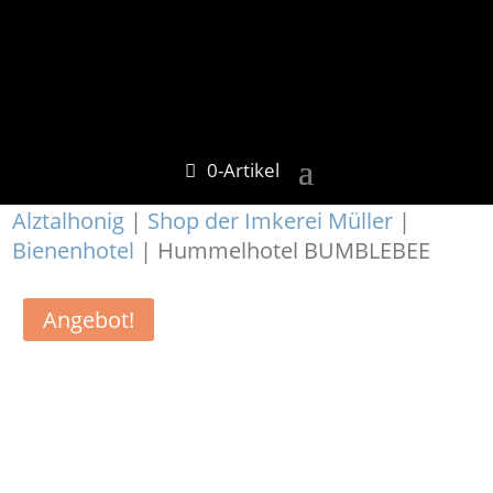
0-Artikel
Alztalhonig
|
Shop der Imkerei Müller
|
Bienenhotel
| Hummelhotel BUMBLEBEE
Angebot!