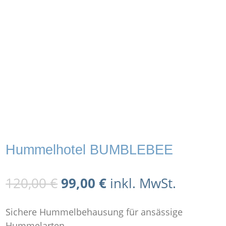
Hummelhotel BUMBLEBEE
Ursprünglicher
Aktueller
120,00
€
99,00
€
inkl. MwSt.
Preis
Preis
war:
ist:
Sichere Hummelbehausung für ansässige
120,00 €
99,00 €.
Hummelarten