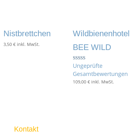
Nistbrettchen
Wildbienenhotel
3,50
€
inkl. MwSt.
BEE WILD
Ungeprüfte
Bewertet mit
5.00
Gesamtbewertungen
von 5
109,00
€
inkl. MwSt.
Kontakt